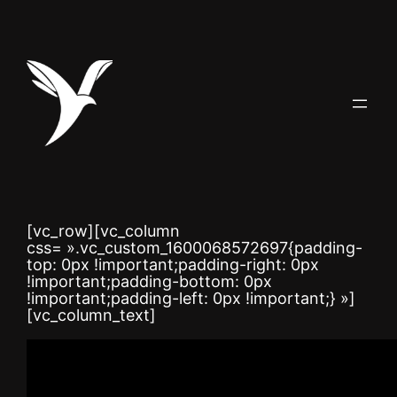
Aller
au
contenu
[vc_row][vc_column
css= ».vc_custom_1600068572697{padding-
top: 0px !important;padding-right: 0px
!important;padding-bottom: 0px
!important;padding-left: 0px !important;} »]
[vc_column_text]