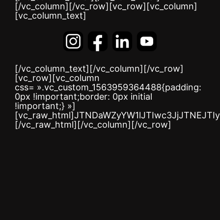
[/vc_column][/vc_row][vc_row][vc_column]
[vc_column_text]
[/vc_column_text][/vc_column][/vc_row]
[vc_row][vc_column
css= ».vc_custom_1563959364488{padding:
0px !important;border: 0px initial
!important;} »]
[vc_raw_html]JTNDaWZyYW1lJTIwc3JjJTNE
[/vc_raw_html][/vc_column][/vc_row]